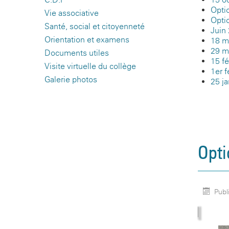
Opti
Vie associative
Opti
Santé, social et citoyenneté
Juin
Orientation et examens
18 m
29 ma
Documents utiles
15 fé
Visite virtuelle du collège
1er f
Galerie photos
25 ja
Opti
Publ