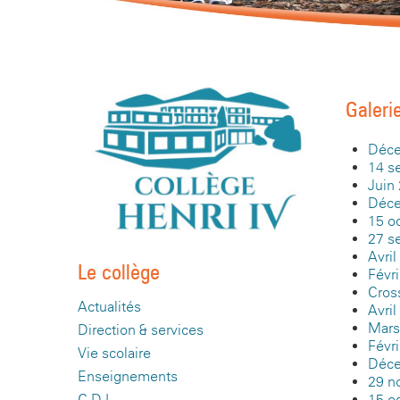
Galeri
Décem
14 s
Juin
Déce
15 oc
27 s
Avril
Le collège
Févr
Cros
Actualités
Avril
Mars
Direction & services
Févri
Vie scolaire
Déce
Enseignements
29 n
15 oc
C.D.I