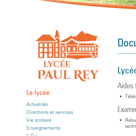
Docu
Lycé
Aides 
Le lycée
Télé
Actualités
Exame
Directions et services
Résu
Vie scolaire
tech
Enseignements
C.D.I.