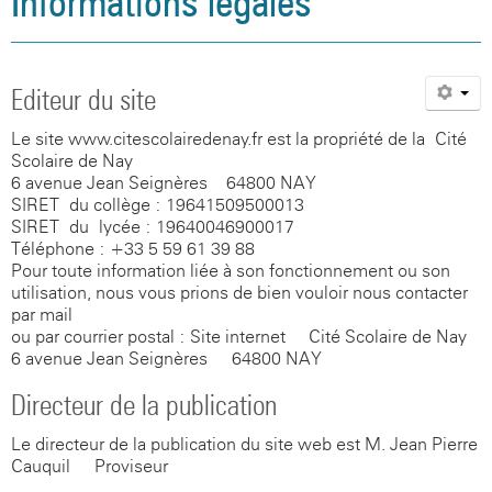
Informations légales
Agenda
Santé, social et citoyenneté
Vie associative
Informations légales
Aides financières
L'occitan
Site internet du CDI
Association sportive
Restauration et hébergement
L'internat
La seconde
Présentation
Galerie photos
Orientation et examens
Actions culturelles
Politique de confidentialité
Inscriptions
La classe montagne
Blog de l'UNSS
Espace santé
Aides financières
Le cycle terminal
Règlement intérieur
Association sportive
Editeur du site
Documents utiles
Santé, social et citoyenneté
Sections sportives handball et rugby
Le foyer
Assistante sociale
Orientation
Inscriptions au lycée
Prépa Sciences Po
Site internet du CDI
La Maison Des Lycéens
Le site www.citescolairedenay.fr est la propriété de la Cité
Visite virtuelle du collège
Orientation et examens
Citoyenneté
Examens / Résultats
Option EPS
Espace santé
Scolaire de Nay
6 avenue Jean Seignères
-
64800 NAY
Galerie photos
Documents utiles
Sécurité
Option Langues et Cultures de l'Antiquité
Assistante sociale
Orientation & APB
CESC
SIRET du collège : 19641509500013
SIRET du lycée : 19640046900017
Anciens élèves
Option Sciences et Laboratoire
Citoyenneté
Examens / Résultats
Blog médiation par les pairs
Téléphone : +33 5 59 61 39 88
Pour toute information liée à son fonctionnement ou son
Galerie photos
Option Management Gestion
Sécurité
Informations
CESC
utilisation, nous vous prions de bien vouloir nous contacter
par mail
ou par courrier postal : Site internet - Cité Scolaire de Nay -
Photos de classes
Blog citoyen
6 avenue Jean Seignères
-
64800 NAY
Directeur de la publication
Le directeur de la publication du site web est M. Jean-Pierre
Cauquil - Proviseur