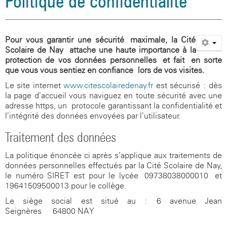
Politique de confidentialité
Agenda
Santé, social et citoyenneté
Vie associative
Informations légales
Aides financières
L'occitan
Site internet du CDI
Association sportive
Restauration et hébergement
L'internat
La seconde
Présentation
Galerie photos
Orientation et examens
Actions culturelles
Politique de confidentialité
Inscriptions
La classe montagne
Blog de l'UNSS
Espace santé
Aides financières
Le cycle terminal
Règlement intérieur
Association sportive
Pour vous garantir une sécurité maximale, la Cité
Scolaire de Nay attache une haute importance à la
Documents utiles
Santé, social et citoyenneté
Sections sportives handball et rugby
Le foyer
Assistante sociale
Orientation
Inscriptions au lycée
Prépa Sciences Po
Site internet du CDI
La Maison Des Lycéens
protection de vos données personnelles et fait en sorte
que vous vous sentiez en confiance lors de vos visites.
Visite virtuelle du collège
Orientation et examens
Citoyenneté
Examens / Résultats
Option EPS
Espace santé
Le site internet
www.citescolairedenay.fr
est sécurisé : dès
Galerie photos
Documents utiles
Sécurité
Option Langues et Cultures de l'Antiquité
Assistante sociale
Orientation & APB
CESC
la page d’accueil vous naviguez en toute sécurité avec une
adresse https, un protocole garantissant la confidentialité et
Anciens élèves
Option Sciences et Laboratoire
Citoyenneté
Examens / Résultats
Blog médiation par les pairs
l’intégrité des données envoyées par l’utilisateur.
Traitement des données
Galerie photos
Option Management Gestion
Sécurité
Informations
CESC
La politique énoncée ci-après s’applique aux traitements de
Photos de classes
Blog citoyen
données personnelles effectués par la Cité Scolaire de Nay,
le numéro SIRET est pour le lycée
09738038000010 et
19641509500013 pour le collège.
Le siège social est situé au :
6 avenue Jean
Seignères
-
64800 NAY