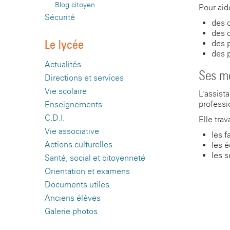
Blog citoyen
Pour aide
Sécurité
des d
des d
Le lycée
des 
des 
Actualités
Ses mo
Directions et services
Vie scolaire
L'assista
professi
Enseignements
C.D.I.
Elle trav
Vie associative
les f
Actions culturelles
les 
les s
Santé, social et citoyenneté
Orientation et examens
Documents utiles
Anciens élèves
Galerie photos