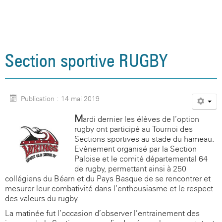
Agenda
Santé, social et citoyenneté
Vie associative
Informations légales
Aides financières
L'occitan
Site internet du CDI
Association sportive
Restauration et hébergement
L'internat
La seconde
Présentation
Galerie photos
Orientation et examens
Actions culturelles
Politique de confidentialité
Inscriptions
La classe montagne
Blog de l'UNSS
Espace santé
Aides financières
Le cycle terminal
Règlement intérieur
Association sportive
Documents utiles
Santé, social et citoyenneté
Sections sportives handball et rugby
Le foyer
Assistante sociale
Orientation
Inscriptions au lycée
Prépa Sciences Po
Site internet du CDI
La Maison Des Lycéens
Section sportive RUGBY
Visite virtuelle du collège
Orientation et examens
Citoyenneté
Examens / Résultats
Option EPS
Espace santé
Galerie photos
Documents utiles
Sécurité
Option Langues et Cultures de l'Antiquité
Assistante sociale
Orientation & APB
CESC
Publication : 14 mai 2019
Anciens élèves
Option Sciences et Laboratoire
Citoyenneté
Examens / Résultats
Blog médiation par les pairs
M
ardi dernier les élèves de l’option
rugby ont participé au Tournoi des
Galerie photos
Option Management Gestion
Sécurité
Informations
CESC
Sections sportives au stade du hameau.
Evènement organisé par la Section
Photos de classes
Blog citoyen
Paloise et le comité départemental 64
de rugby, permettant ainsi à 250
collégiens du Béarn et du Pays Basque de se rencontrer et
mesurer leur combativité dans l’enthousiasme et le respect
des valeurs du rugby.
La matinée fut l’occasion d’observer l’entrainement des