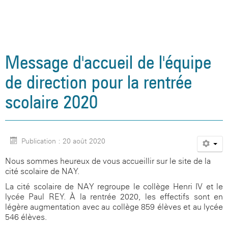
Agenda
Santé, social et citoyenneté
Vie associative
Informations légales
Aides financières
L'occitan
Site internet du CDI
Association sportive
Restauration et hébergement
L'internat
La seconde
Présentation
Galerie photos
Orientation et examens
Actions culturelles
Politique de confidentialité
Inscriptions
La classe montagne
Blog de l'UNSS
Espace santé
Aides financières
Le cycle terminal
Règlement intérieur
Association sportive
Documents utiles
Santé, social et citoyenneté
Sections sportives handball et rugby
Le foyer
Assistante sociale
Orientation
Inscriptions au lycée
Prépa Sciences Po
Site internet du CDI
La Maison Des Lycéens
Message d'accueil de l'équipe
Visite virtuelle du collège
Orientation et examens
Citoyenneté
Examens / Résultats
Option EPS
Espace santé
de direction pour la rentrée
Galerie photos
Documents utiles
Sécurité
Option Langues et Cultures de l'Antiquité
Assistante sociale
Orientation & APB
CESC
scolaire 2020
Anciens élèves
Option Sciences et Laboratoire
Citoyenneté
Examens / Résultats
Blog médiation par les pairs
Galerie photos
Option Management Gestion
Sécurité
Informations
CESC
Publication : 20 août 2020
Photos de classes
Blog citoyen
Nous sommes heureux de vous accueillir sur le site de la
cité scolaire de NAY.
La cité scolaire de NAY regroupe le collège Henri IV et le
lycée Paul REY. À la rentrée 2020, les effectifs sont en
légère augmentation avec au collège 859 élèves et au lycée
546 élèves.