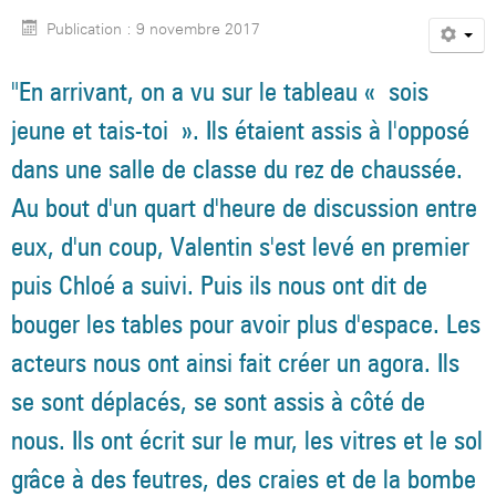
Publication : 9 novembre 2017
"En arrivant, on a vu sur le tableau « sois
jeune et tais-toi ».
I
ls étaient assis
à
l'opposé
dans
une
salle de classe
du rez de chaussée
.
Au bout d'un quart d'heure de discussion entre
eux, d
'un coup,
V
alentin s'est levé en
premier
puis Chloé a suivi.
Puis i
ls nous ont dit de
bouger les tables pour avoir plus d'espace.
Les
acteurs nous ont ainsi fait créer un agora. I
ls
se sont déplacés, se sont assis
à
c
ô
té de
nous. Ils ont écri
t
sur le mur, les vitres et le sol
grâce
à
d
es feutres,
des
craies et de la bombe