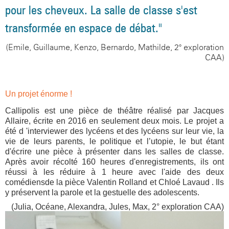
pour les cheveux.
La salle de classe s'est
transformée en espace de débat."
(Emile
,
G
uillaume
,
K
enzo
,
B
ernardo
,
M
athilde, 2° exploration
CAA
)
Un projet énorme !
Callipolis est une pièce de théâtre réalisé par Jacques
Allaire, écrite en 2016 en seulement deux mois. Le projet a
été d 'interviewer des lycéens et des lycéens sur leur vie, la
vie de leurs parents, le politique et l’utopie, le but étant
d'écrire une pièce à présenter dans les salles de classe.
Après avoir récolté 160 heures d'enregistrements, ils ont
réussi à les réduire à 1 heure avec l'aide des deux
comédiensde la pièce Valentin Rolland et Chloé Lavaud . Ils
y préservent la parole et la gestuelle des adolescents.
(Julia,
Océane,
Alexandra,
Jules,
Max, 2° exploration CAA)