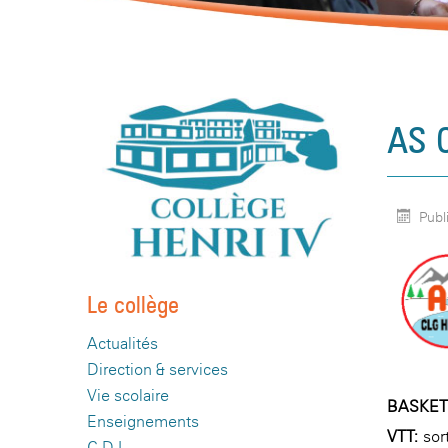
AS 
Publi
Le collège
Actualités
Direction & services
Vie scolaire
BASKET
Enseignements
VTT:
sor
C.D.I