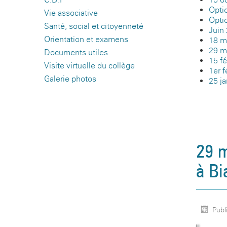
Opti
Vie associative
Opti
Santé, social et citoyenneté
Juin
Orientation et examens
18 m
29 ma
Documents utiles
15 fé
Visite virtuelle du collège
1er f
Galerie photos
25 ja
29 m
à Bia
Publi