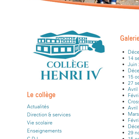
Galeri
Décem
14 s
Juin
Déce
15 oc
27 s
Avril
Le collège
Févr
Cros
Actualités
Avril
Mars
Direction & services
Févri
Vie scolaire
Déce
Enseignements
29 n
15 oc
C.D.I