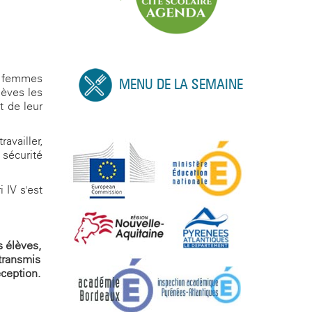
es femmes
MENU DE LA SEMAINE
lèves les
t de leur
availler,
 sécurité
 IV s'est
s élèves,
transmis
éception.