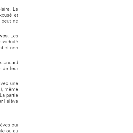
laire. Le
excusé et
e peut ne
èves.
Les
assiduité
nt et non
 standard
 de leur
 avec une
es), même
La partie
r l’élève
lèves qui
ile ou au