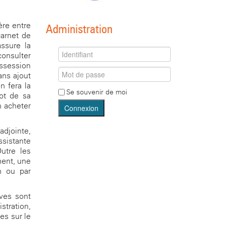
ère entre
Administration
carnet de
assure la
consulter
ossession
ans ajout
n fera la
Se souvenir de moi
ot de sa
n acheter
Connexion
adjointe,
ssistante
Outre les
ment, une
n ou par
ves sont
tration,
es sur le