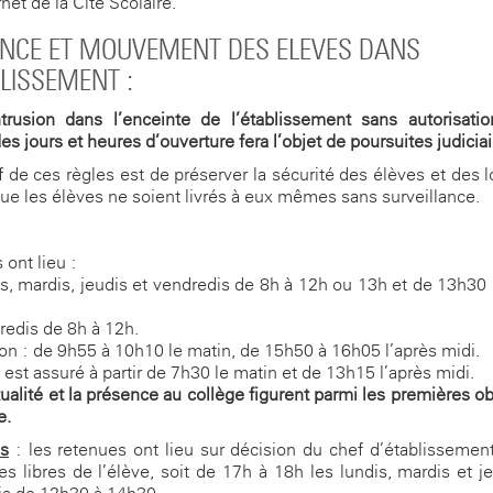
rnet de la Cité Scolaire.
NCE ET MOUVEMENT DES ELEVES DANS
BLISSEMENT :
ntrusion dans l’enceinte de l’établissement sans autorisati
es jours et heures d’ouverture fera l’objet de poursuites judiciai
if de ces règles est de préserver la sécurité des élèves et des 
que les élèves ne soient livrés à eux-mêmes sans surveillance.
 ont lieu :
is, mardis, jeudis et vendredis de 8h à 12h ou 13h et de 13h30
redis de 8h à 12h.
on : de 9h55 à 10h10 le matin, de 15h50 à 16h05 l’après-midi.
l est assuré à partir de 7h30 le matin et de 13h15 l’après-midi.
ualité et la présence au collège figurent parmi les premières ob
e.
s
: les retenues ont lieu sur décision du chef d’établissement
es libres de l’élève, soit de 17h à 18h les lundis, mardis et je