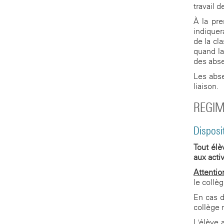
travail 
À la pre
indiquer
de la cla
quand la
des abse
Les abse
liaison.
REGIM
Disposi
Tout élè
aux activ
Attentio
le collè
En cas d
collège 
L'élève 