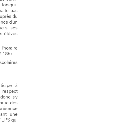
lorsqu'il
haite pas
auprès du
ence d'un
ue si ses
es élèves
l'horaire
à 18h).
scolaires
ticipe à
 respect
 donc s'y
artie des
 présence
tant une
d’EPS qui