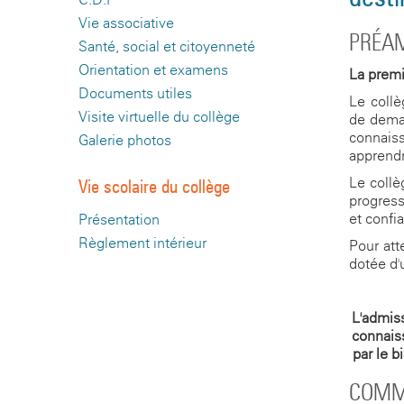
Vie associative
PRÉA
Santé, social et citoyenneté
Orientation et examens
La premiè
Documents utiles
Le collè
Visite virtuelle du collège
de demai
connaiss
Galerie photos
apprendr
Le collè
Vie scolaire du collège
progress
et confi
Présentation
Règlement intérieur
Pour att
dotée d'
L'admiss
connais
par le b
COMM