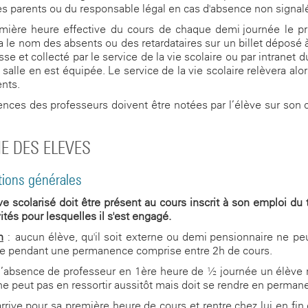
des parents ou du responsable légal en cas d'absence non signal
mière heure effective du cours de chaque demi-journée le p
a le nom des absents ou des retardataires sur un billet déposé à
sse et collecté par le service de la vie scolaire ou par intranet 
 salle en est équipée. Le service de la vie scolaire relèvera alo
nts.
nces des professeurs doivent être notées par l’élève sur son 
E DES ELEVES
tions générales
ve scolarisé doit être présent au cours inscrit à son emploi du
ités pour lesquelles il s'est engagé.
n
: aucun élève, qu'il soit externe ou demi-pensionnaire ne peu
ge pendant une permanence comprise entre 2h de cours.
’absence de professeur en 1ère heure de ½ journée un élève 
ne peut pas en ressortir aussitôt mais doit se rendre en perman
arrive pour sa première heure de cours et rentre chez lui en fin