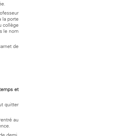
ée.
rofesseur
 la porte
du collège
rs le nom
carnet de
 temps et
t quitter
rentré au
ence.
 de demi-