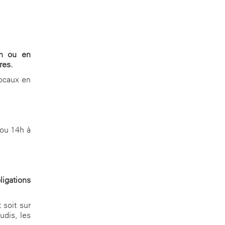
on ou en
res.
locaux en
 ou 14h à
ligations
 soit sur
udis, les