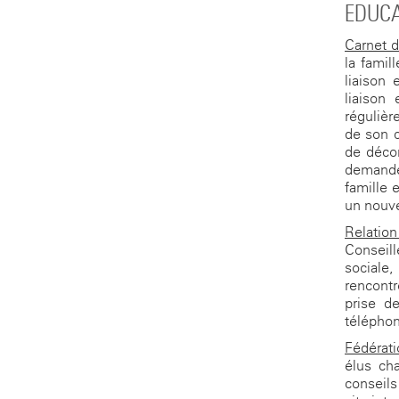
EDUCA
Carnet d
la famil
liaison 
liaison 
régulièr
de son c
de décor
demande
famille 
un nouvea
Relation
Conseill
sociale,
rencontr
prise d
téléphon
Fédérati
élus ch
conseils