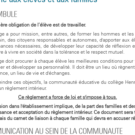
MBULE
re obligation de l’élève est de travailler.
ge a pour mission, entre autres, de former les hommes et l
n, des citoyens responsables et autonomes, d'apporter aux é
ances nécessaires, de développer leur capacité de réflexion e
e à vivre en société dans la tolérance et le respect mutuel.
ge doit procurer à chaque élève les meilleures conditions pour tr
er et développer sa personnalité. Il doit être un lieu où règnent
ance, un lieu de vie et d'échanges.
eindre ces objectifs, la communauté éducative du collège Henri
un règlement intérieur.
Ce règlement a force de loi et s'impose à tous.
ion dans l'établissement implique, de la part des familles et de
sance et acceptation du règlement intérieur. Ce document sera 
iais du carnet de liaison à chaque famille qui devra en accuser r
UNICATION AU SEIN DE LA COMMUNAUTE