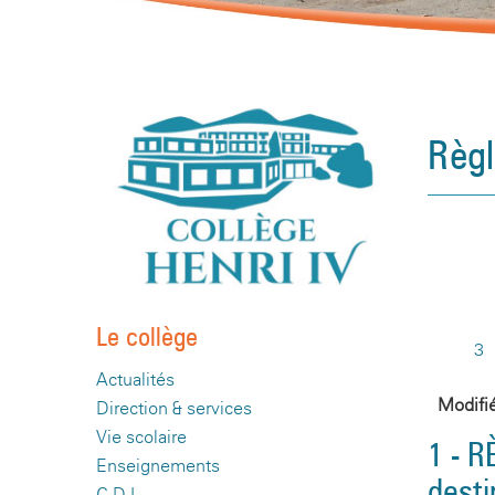
Règl
Le collège
3 
Actualités
Modifi
Direction & services
Vie scolaire
1 - 
Enseignements
desti
C.D.I