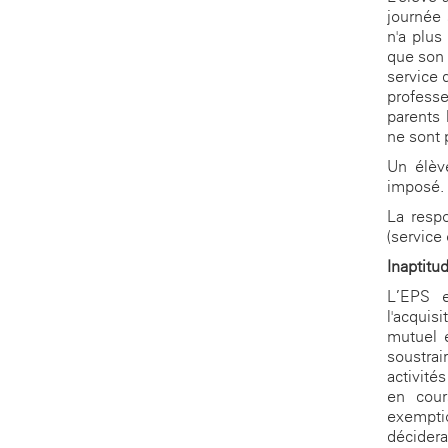
journée 
n'a plus
que son 
service 
professe
parents 
ne sont 
Un élève
imposé. 
La respo
(service
Inaptitu
L’EPS e
l'acqui
mutuel e
soustrai
activité
en cour
exemptio
décidera 