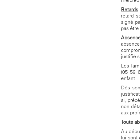
mercred
Retards
retard s
signé pa
pas être
Absenc
absences
comprome
justifié
Les fami
(05 59 
enfant.
Dès son 
justific
si, préc
non déta
aux prof
Toute ab
Au début
lui sont