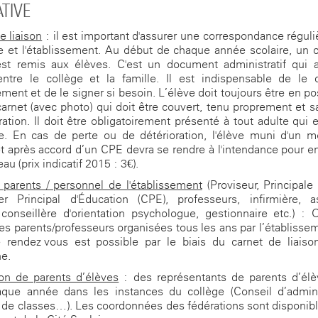
TIVE
e liaison
: il est important d'assurer une correspondance réguli
le et l'établissement. Au début de chaque année scolaire, un 
est remis aux élèves. C'est un document administratif qui 
entre le collège et la famille. Il est indispensable de le 
ement et de le signer si besoin. L’élève doit toujours être en p
arnet (avec photo) qui doit être couvert, tenu proprement et s
ation. Il doit être obligatoirement présenté à tout adulte qui e
. En cas de perte ou de détérioration, l'élève muni d'un m
et après accord d’un CPE devra se rendre à l'intendance pour e
u (prix indicatif 2015 : 3€).
 parents / personnel de l'établissement
(Proviseur, Principale 
er Principal d'Éducation (CPE), professeurs, infirmière, a
 conseillère d'orientation psychologue, gestionnaire etc.) : 
es parents/professeurs organisées tous les ans par l’établisse
e rendez-vous est possible par le biais du carnet de liaiso
e.
on de parents d’élèves
: des représentants de parents d’élè
aque année dans les instances du collège (Conseil d’adminis
 de classes…). Les coordonnées des fédérations sont disponibl