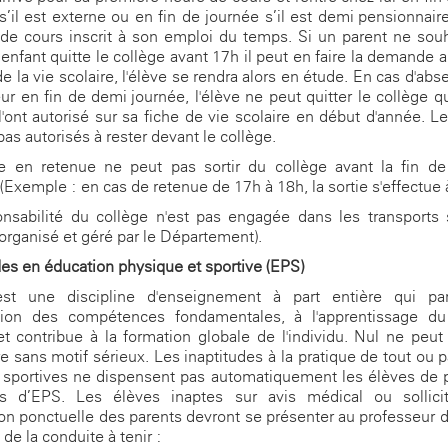
s’il est externe ou en fin de journée s’il est demi-pensionnaire 
 de cours inscrit à son emploi du temps. Si un parent ne sou
enfant quitte le collège avant 17h il peut en faire la demande 
de la vie scolaire, l'élève se rendra alors en étude. En cas d'abs
ur en fin de demi-journée, l'élève ne peut quitter le collège q
l'ont autorisé sur sa fiche de vie scolaire en début d'année. L
pas autorisés à rester devant le collège.
 en retenue ne peut pas sortir du collège avant la fin de 
(Exemple : en cas de retenue de 17h à 18h, la sortie s'effectue 
nsabilité du collège n'est pas engagée dans les transports 
 organisé et géré par le Département).
des en éducation physique et sportive (EPS)
st une discipline d'enseignement à part entière qui par
sition des compétences fondamentales, à l'apprentissage du
t contribue à la formation globale de l'individu. Nul ne peut
re sans motif sérieux. Les inaptitudes à la pratique de tout ou p
s sportives ne dispensent pas automatiquement les élèves de
s d’EPS. Les élèves inaptes sur avis médical ou sollici
n ponctuelle des parents devront se présenter au professeur 
de la conduite à tenir :