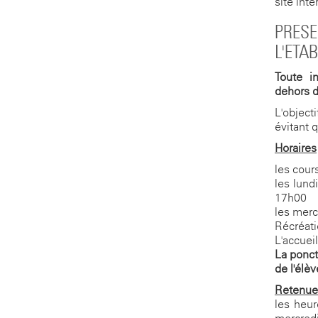
site inte
PRESE
L'ETA
Toute i
dehors d
L'object
évitant 
Horaires
les cours
les lund
17h00
les merc
Récréati
L'accuei
La ponct
de l'élèv
Retenue
les heur