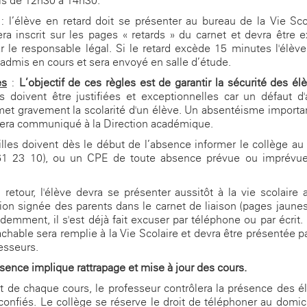
is de 12h30 à 14h30.
: l’élève en retard doit se présenter au bureau de la Vie Sco
era inscrit sur les pages « retards » du carnet et devra être 
r le responsable légal. Si le retard excède 15 minutes l'élèv
 admis en cours et sera envoyé en salle d’étude.
es
:
L’objectif de ces règles est de garantir la sécurité des él
 doivent être justifiées et exceptionnelles car un défaut d'
t gravement la scolarité d'un élève. Un absentéisme importa
 sera communiqué à la Direction académique.
lles doivent dès le début de l’absence informer le collège au
61 23 10), ou un CPE de toute absence prévue ou imprévue
retour, l'élève devra se présenter aussitôt à la vie scolaire
ation signée des parents dans le carnet de liaison (pages jaun
édemment, il s'est déjà fait excuser par téléphone ou par écrit. 
chable sera remplie à la Vie Scolaire et devra être présentée pa
esseurs.
sence implique rattrapage et mise à jour des cours.
 de chaque cours, le professeur contrôlera la présence des é
 confiés. Le collège se réserve le droit de téléphoner au domic