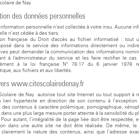
colaire de Nay
tion des données personnelles
nformation personnelle n’est collectée à votre insu. Aucune in
lle n’est cédée à des tiers.
ion française du Droit d'accès au fichier informatisé : tout ut
éposé dans le service des informations directement ou indir
ives peut demander la communication des informations nomina
nt à l'administrateur du service et les faire rectifier le cas
ément à la loi française N° 78-17 du 6 janvier 1978 re
tique, aux fichiers et aux libertés.
vers www.citescolairedenay.fr
Scolaire de Nay autorise tout site Internet ou tout support à 
n lien hypertexte en direction de son contenu à l’exception
t des contenus à caractère polémique, pornographique, xéno
 dans une plus large mesure porter atteinte à la sensibilité du p
Pour autant, l’intégralité de la page liée doit être respectée, 
ion dans une autre site ne doit être réalisée. De même, le 
 clairement la nature des contenus, ainsi que l’adresse exa