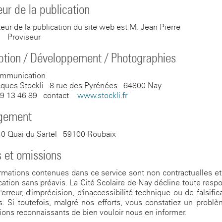
eur de la publication
teur de la publication du site web est M. Jean-Pierre
- Proviseur
tion / Développement / Photographies
mmunication
ques Stockli - 8 rue des Pyrénées - 64800 Nay
59 13 46 89 - contact -
www.stockli.fr
gement
0 Quai du Sartel - 59100 Roubaix
s et omissions
rmations contenues dans ce service sont non contractuelles et
cation sans préavis. La Cité Scolaire de Nay décline toute respo
'erreur, d'imprécision, d'inaccessibilité technique ou de falsific
. Si toutefois, malgré nos efforts, vous constatiez un probl
ions reconnaissants de bien vouloir nous en informer.