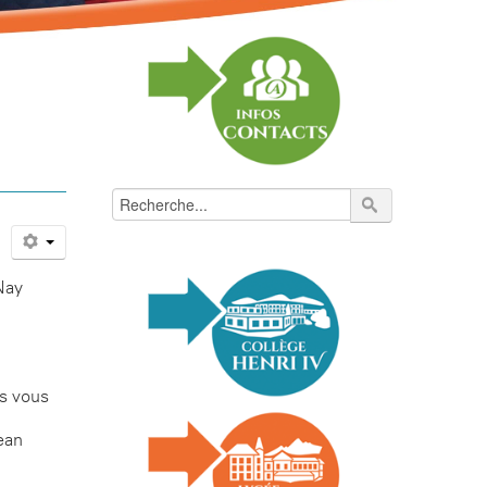
 Nay
us vous
ean