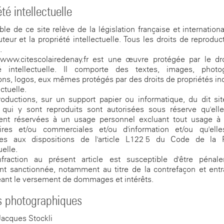
té intellectuelle
le de ce site relève de la législation française et internationa
auteur et la propriété intellectuelle. Tous les droits de reproduc
s.
 www.citescolairedenay.fr est une œuvre protégée par le dro
té intellectuelle. Il comporte des textes, images, photog
tions, logos, eux-mêmes protégés par des droits de propriétés ind
ectuelle.
oductions, sur un support papier ou informatique, du dit si
 qui y sont reproduits sont autorisées sous réserve qu'elle
ment réservées à un usage personnel excluant tout usage à 
taires et/ou commerciales et/ou d'information et/ou qu'elle
es aux dispositions de l'article L122-5 du Code de la P
uelle.
nfraction au présent article est susceptible d'être pénal
nt sanctionnée, notamment au titre de la contrefaçon et entr
ant le versement de dommages et intérêts.
s photographiques
acques Stockli