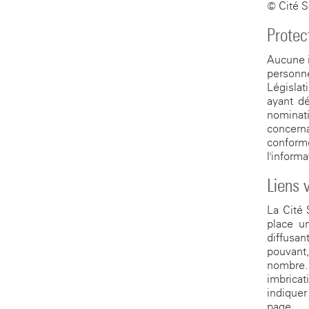
© Cité S
Protec
Aucune i
personne
Législat
ayant d
nominat
concerna
conform
l'informa
Liens 
La Cité 
place u
diffusan
pouvant,
nombre. 
imbricat
indiquer
page.