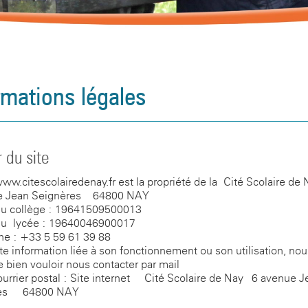
rmations légales
r du site
www.citescolairedenay.fr est la propriété de la Cité Scolaire de
e Jean Seignères
-
64800 NAY
u collège : 19641509500013
u lycée : 19640046900017
ne : +33 5 59 61 39 88
te information liée à son fonctionnement ou son utilisation, no
e bien vouloir nous contacter par mail
urrier postal : Site internet - Cité Scolaire de Nay -
6 avenue J
res
-
64800 NAY