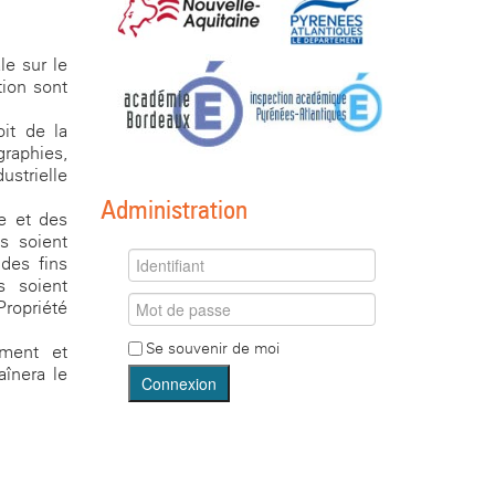
le sur le
tion sont
it de la
raphies,
ustrielle
Administration
te et des
s soient
des fins
s soient
ropriété
Se souvenir de moi
ement et
aînera le
Connexion