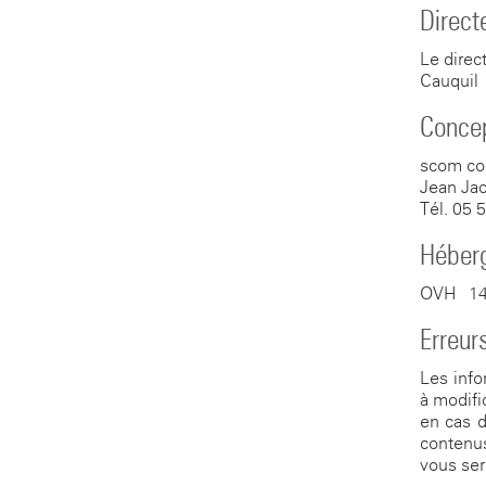
Direct
Le direc
Cauquil 
Concep
scom co
Jean Jac
Tél. 05 
Héber
OVH - 14
Erreur
Les info
à modifi
en cas d
contenus
vous ser