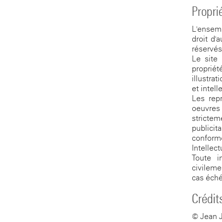
Proprié
L'ensemb
droit d'
réservé
Le site
proprié
illustra
et intell
Les repr
oeuvres
stricte
publici
conform
Intellect
Toute i
civileme
cas éché
Crédit
© Jean J