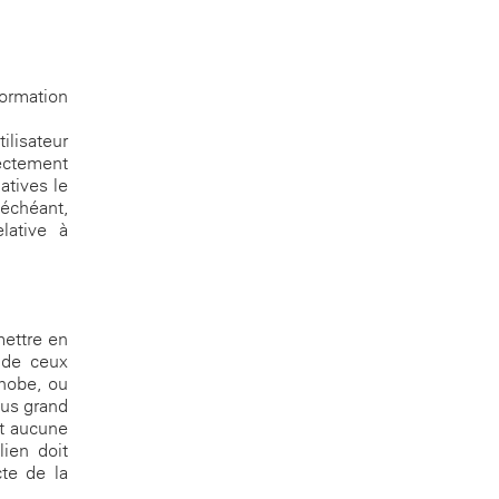
formation
ilisateur
ectement
tives le
 échéant,
lative à
mettre en
 de ceux
phobe, ou
lus grand
et aucune
lien doit
cte de la