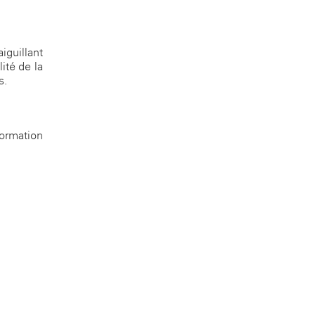
iguillant
ité de la
s.
formation