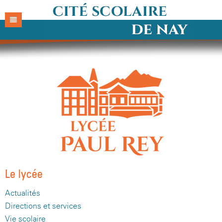
Accueil
Cité
Collège
Actualités
Lycée
Situation
Actualités
Pratique
Présentation
Direction & services
Actualités
Parents
Organigramme
Vie scolaire
Directions et services
Foire aux questions
La Direction
PRONOTE
Historique
Enseignements
Vie scolaire
Menu de la semaine
Actualités FCPE
Secrétariat de direction
Présentation
La Direction
Le lycée
Revue de presse
C.D.I
Enseignements
Transports
Lycée Paul Rey
Intendance
Règlement intérieur
Organisation des enseignements
Secrétariat de direction
Présentation
Actualités
Directions et services
Contacts
Vie associative
C.D.I.
Blogs de la Cité
Collège Henri IV
Restauration
Langues et Cultures de l'Antiquité
Présentation
Intendance
Règlement intérieur
Filières et formations
Vie scolaire