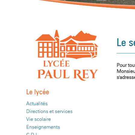
Le s
Pour to
Monsieur
s'adress
Le lycée
Actualités
Directions et services
Vie scolaire
Enseignements
C.D.I.