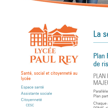
La s
Plan 
de r
Santé, social et citoyenneté au
PLAN 
lycée
MAJE
Espace santé
Parallèl
Assistante sociale
Plan par
Citoyenneté
Chaque a
CESC