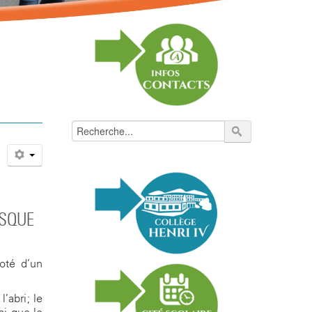
ISQUE
doté d’un
’abri; le