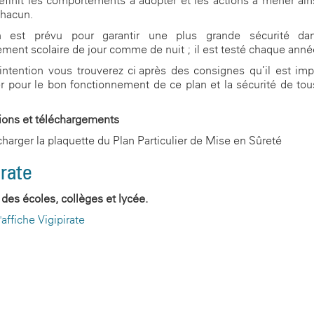
init les comportements à adopter et les actions à mener ain
chacun.
 est prévu pour garantir une plus grande sécurité da
ement scolaire de jour comme de nuit ; il est testé chaque anné
intention vous trouverez ci-après des consignes qu’il est imp
r pour le bon fonctionnement de ce plan et la sécurité de tou
ions et téléchargements
harger la plaquette du Plan Particulier de Mise en Sûreté
irate
 des écoles, collèges et lycée.
l'affiche Vigipirate