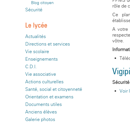
PPMS déf
Blog citoyen
rôle de 
Sécurité
Ce plan
établiss
Le lycée
A votre 
respecte
Actualités
vôtre.
Directions et services
Informat
Vie scolaire
Téléc
Enseignements
C.D.I.
Vigip
Vie associative
Actions culturelles
Sécurité
Santé, social et citoyenneté
Voir 
Orientation et examens
Documents utiles
Anciens élèves
Galerie photos