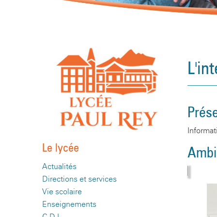
L'in
Prése
Informat
Le lycée
Ambi
Actualités
Directions et services
Vie scolaire
Enseignements
C.D.I.