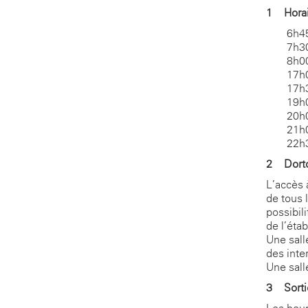
1 - Hor
6h45
7h30
8h0
17h0
17h3
19h
20h0
21h0
22h3
2 - Dor
L’accès à
de tous 
possibili
de l’éta
Une sall
des inte
Une sall
3 - Sor