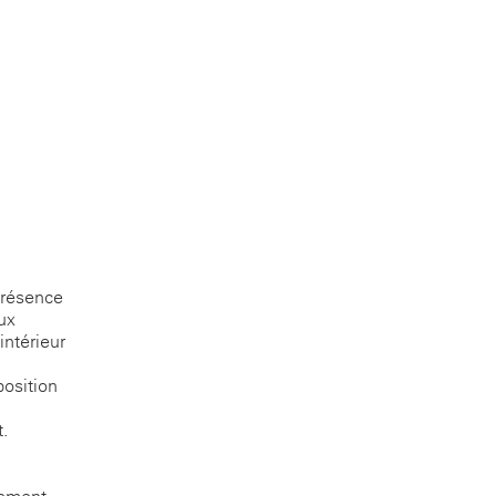
 présence
ux
intérieur
position
t.