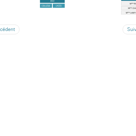
écédent
Sui