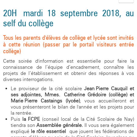
Agenda
Santé, social et citoyenneté
Vie associative
Informations légales
Aides financières
L'occitan
Site internet du CDI
Association sportive
Restauration et hébergement
L'internat
La seconde
Présentation
20H mardi 18 septembre 2018, au
Galerie photos
Orientation et examens
Actions culturelles
Politique de confidentialité
Inscriptions
La classe montagne
Blog de l'UNSS
Espace santé
Aides financières
Le cycle terminal
Règlement intérieur
Association sportive
self du collège
Documents utiles
Santé, social et citoyenneté
Sections sportives handball et rugby
Le foyer
Assistante sociale
Orientation
Inscriptions au lycée
Prépa Sciences Po
Site internet du CDI
La Maison Des Lycéens
Tous les parents d'élèves de collège et lycée sont invités
à cette réunion (passer par le portail visiteurs entrée
Visite virtuelle du collège
Orientation et examens
Citoyenneté
Examens / Résultats
Option EPS
Espace santé
collège)
Galerie photos
Documents utiles
Sécurité
Option Langues et Cultures de l'Antiquité
Assistante sociale
Orientation & APB
CESC
Cette soirée d'information est essentielle pour faire la
connaissance de l’équipe d’encadrement, connaître les
Anciens élèves
Option Sciences et Laboratoire
Citoyenneté
Examens / Résultats
Blog médiation par les pairs
projets de l’établissement et obtenir des réponses à vos
diverses interrogations.
Galerie photos
Option Management Gestion
Sécurité
Informations
CESC
Le proviseur de la cité scolaire
Jean-Pierre Cauquil et
Photos de classes
Blog citoyen
ses adjointes, Mmes. Catherine Grédoire (collège) et
Marie-Pierre Castaings (lycée)
, vous accueilleront et
vous présenteront le bilan de l'année et les projets pour
la rentrée.
Puis
la FCPE
(conseil local de la Cité Scolaire de Nay)
tiendra son
Assemblée générale.
Il vous sera également
expliqué
le rôle essentiel
que jouent les fédérations de