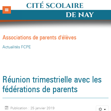
Accueil
Cité
Associations de parents d'élèves
Collège
Actualités
Actualités FCPE
Lycée
Situation
Actualités
Pratique
Présentation
Direction & services
Actualités
Parents
Organigramme
Vie scolaire
Directions et services
Foire aux questions
La Direction
Réunion trimestrielle avec les
PRONOTE
Historique
Enseignements
Vie scolaire
Menu de la semaine
Actualités FCPE
Secrétariat de direction
Présentation
La Direction
fédérations de parents
Revue de presse
C.D.I
Enseignements
Transports
Lycée Paul Rey
Intendance
Règlement intérieur
Organisation des enseignements
Secrétariat de direction
Présentation
Contacts
Vie associative
C.D.I.
Blogs de la Cité
Collège Henri IV
Restauration
Langues et Cultures de l'Antiquité
Présentation
Intendance
Règlement intérieur
Filières et formations
Publication : 25 janvier 2019